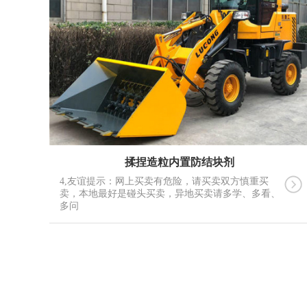
揉捏造粒内置防结块剂
4,友谊提示：网上买卖有危险，请买卖双方慎重买
卖，本地最好是碰头买卖，异地买卖请多学、多看、
多问