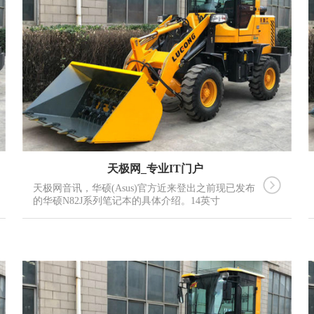
天极网_专业IT门户
天极网音讯，华硕(Asus)官方近来登出之前现已发布
的华硕N82J系列笔记本的具体介绍。14英寸