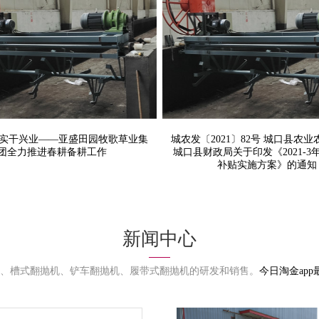
城农发〔2021〕82号 城口县
再升级
专业生产团队
 实干兴业——亚盛田园牧歌草业
会 城口县财政局关于印发《202
团全力推进春耕备耕工作
购置补贴实施方案》的
 实干兴业——亚盛田园牧歌草业集
城农发〔2021〕82号 城口县农
团全力推进春耕备耕工作
城口县财政局关于印发《2021-3
补贴实施方案》的通知
新闻中心
、槽式翻抛机、铲车翻抛机、履带式翻抛机的研发和销售。
今日淘金app