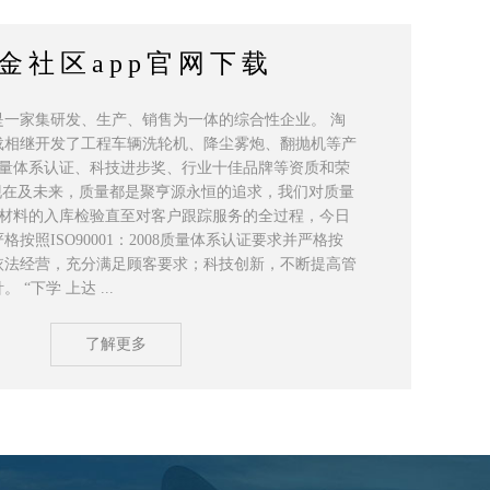
金社区app官网下载
，是一家集研发、生产、销售为一体的综合性企业。 淘
下载相继开发了工程车辆洗轮机、降尘雾炮、翻抛机等产
量体系认证、科技进步奖、行业十佳品牌等资质和荣
现在及未来，质量都是聚亨源永恒的追求，我们对质量
材料的入库检验直至对客户跟踪服务的全过程，今日
格按照ISO90001：2008质量体系认证要求并严格按
依法经营，充分满足顾客要求；科技创新，不断提高管
 “下学 上达 ...
了解更多