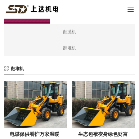
翻堆机
翻抛机
翻堆机
翻堆机
电煤保供看护万家温暖
生态包袱变身绿色财富