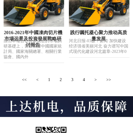
2016-2021年中國凍肉切片機
践行嘱托凝心聚力推动高质
市場远景及投資發展戰略研
量发展
推出本報告在很多缜密的市場調
河北日报-03版：要闻·加快建设
讨報告
研基礎上，首要依據中國國家統
经济强省美丽河北 奋力谱写中国
計局、國家海關總署、相關行業
式现代化建设河北篇章-2023年0
協會、國內外
<<
<
1
2
3
4
>
>>