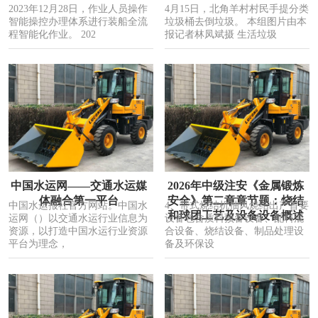
2023年12月28日，作业人员操作
4月15日，北角羊村村民手提分类
智能操控办理体系进行装船全流
垃圾桶去倒垃圾。 本组图片由本
程智能化作业。 202
报记者林凤斌摄 生活垃圾
中国水运网——交通水运媒
2026年中级注安《金属锻炼
体融合第一平台
安全》第二章章节题：烧结
中国水运报社官方网站。中国水
4、带式烧结机抽风烧结出产首要
和球团工艺及设备设备概述
运网（）以交通水运行业信息为
设备包含质料预备设备、配料混
资源，以打造中国水运行业资源
合设备、烧结设备、制品处理设
平台为理念，
备及环保设