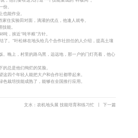
说，他们要在这儿打造一个技能集成的“样板间”。
一份。
上也能作业。
胜家住实验田对面，滴灌的优点，他逢人就夸。
用技能。
48吨，挨近“吨半粮”方针。
结了。”叶松林在地头给几个合作社担任的人介绍，提高土壤
饭。晚上，村里的路乌黑，远远地，那一户的门灯亮着，他心
下的总是他们绚烂的笑脸。
望这四个年轻人能把大户和合作社都带起来。
绿色栽培技能成熟了，能够在全国推行应用。
文水：农机地头展 技能培育和练习忙
丨
下一篇