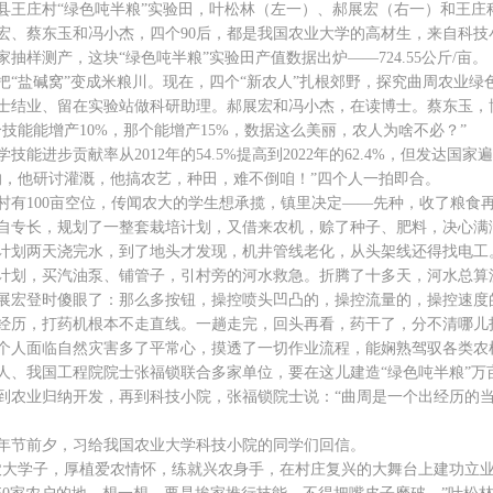
庄村“绿色吨半粮”实验田，叶松林（左一）、郝展宏（右一）和王庄科
蔡东玉和冯小杰，四个90后，都是我国农业大学的高材生，来自科技
样测产，这块“绿色吨半粮”实验田产值数据出炉——724.55公斤/亩。
盐碱窝”变成米粮川。现在，四个“新农人”扎根郊野，探究曲周农业绿
结业、留在实验站做科研助理。郝展宏和冯小杰，在读博士。蔡东玉，
能能增产10%，那个能增产15%，数据这么美丽，农人为啥不必？”
进步贡献率从2012年的54.5%提高到2022年的62.4%，但发达国家
他研讨灌溉，他搞农艺，种田，难不倒咱！”四个人一拍即合。
100亩空位，传闻农大的学生想承揽，镇里决定——先种，收了粮食
专长，规划了一整套栽培计划，又借来农机，赊了种子、肥料，决心满
划两天浇完水，到了地头才发现，机井管线老化，从头架线还得找电工
划，买汽油泵、铺管子，引村旁的河水救急。折腾了十多天，河水总算
宏登时傻眼了：那么多按钮，操控喷头凹凸的，操控流量的，操控速度
历，打药机根本不走直线。一趟走完，回头再看，药干了，分不清哪儿
面临自然灾害多了平常心，摸透了一切作业流程，能娴熟驾驭各类农机
我国工程院院士张福锁联合多家单位，要在这儿建造“绿色吨半粮”万
业归纳开发，再到科技小院，张福锁院士说：“曲周是一个出经历的当地
年节前夕，习给我国农业大学科技小院的同学们回信。
学子，厚植爱农情怀，练就兴农身手，在村庄复兴的大舞台上建功立业