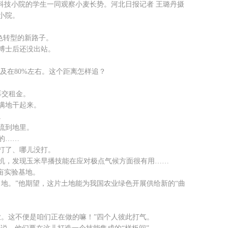
技小院的学生一同观察小麦长势。河北日报记者 王璐丹摄
小院。
色转型的新路子。
博士后还没出站。
遍及在80%左右。这个距离怎样追？
再交租金。
满地干起来。
。
流到地里。
的……
打了、哪儿没打。
，发现玉米早播技能在应对极点气候方面很有用……
亩实验基地。
。”他期望，这片土地能为我国农业绿色开展供给新的“曲
。这不便是咱们正在做的嘛！”四个人彼此打气。