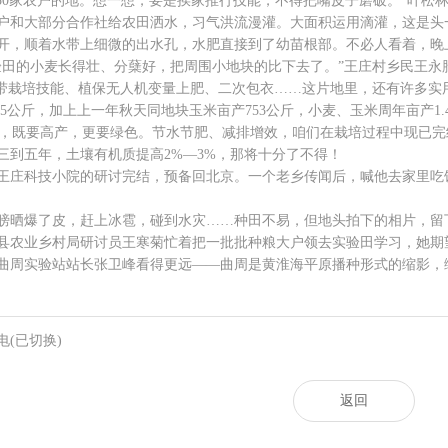
0家农户的地。想一想，要是挨家推行技能，不得把嘴皮子磨破。”叶松林
和大部分合作社给农田洒水，习气洪流漫灌。大面积运用滴灌，这是头
，顺着水带上细微的出水孔，水肥直接到了幼苗根部。不必人看着，晚
的小麦长得壮、分蘖好，把周围小地块的比下去了。”王庄村乡民王永
栽培技能、植保无人机变量上肥、二次包衣……这片地里，还有许多实
5公斤，加上上一年秋天同地块玉米亩产753公斤，小麦、玉米周年亩产1.
，既要高产，更要绿色。节水节肥、减排增效，咱们在栽培过程中现已完
三到五年，土壤有机质提高2%—3%，那将十分了不得！
王庄科技小院的研讨完结，预备回北京。一个老乡传闻后，喊他去家里吃
晒爆了皮，赶上冰雹，碰到水灾……种田不易，但地头拍下的相片，留
业乡村局研讨员王寒菊忙着把一批批种粮大户领去实验田学习，她期
实验站站长张卫峰看得更远——曲周是黄淮海平原播种形式的缩影，
电(已切换)
返回