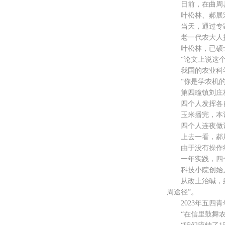
日前，在曲周县王
叶松林、郝展宏、
当天，通过专家抽
老一代农大人把“
叶松林，已硕士
“论文上说这个技
我国的农业科学技能
“你是学农机的，
第四疃镇刘庄村有
四个人发挥各自
玉米播完，本计
四个人连夜做计
上去一看，郝展
由于没有操作经
一年实践，四个人
科技小院创始人、
从改土治碱，到农
周途径”。
2023年五四青
“在信里鼓舞农大