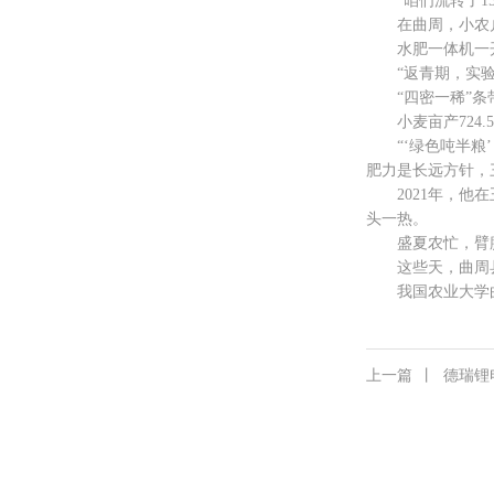
“咱们流转了15
在曲周，小农户
水肥一体机一开
“返青期，实验田
“四密一稀”条带
小麦亩产724.5
“‘绿色吨半粮’
肥力是长远方针，
2021年，他在
头一热。
盛夏农忙，臂膀
这些天，曲周县农
我国农业大学曲周
上一篇
丨
德瑞锂