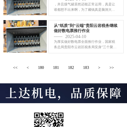
，并且煤气罐居然还能正常运用，真是让
谁都想不出来啊，为了藏钱真是脑洞大
开，乃至这人还妄图对立查询...
从“纸质”到“云端”贵阳云岩税务继续
做好数电票推行作业
2025-04-10
为厚实做好数电票全面推行作业，国家税
务总局贵阳市云岩区税务局安身“三个聚
集”，构建“1+1+1”...
<<
<
180
181
182
183
>
>>