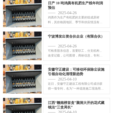
日产 10 吨鸡粪有机肥生产线年利润
预估
2025-04-26
鸡粪作为生产有机肥的主要的组成原材
料，其价格因地区、季节和供应情况有所
差异。平均来看，鸡粪每吨收...
宁波博发出资合伙企业（有限合伙）
2025-04-26
可检查股东信息，首要职工，分支机构，
改变记载，公司图谱，商标信息，专利信
息， 诉讼信息，对外出资...
安徽守正建设：可移动环保除尘设施
引领自动化清理新趋势
2025-04-10
近日，安徽守正建设工程有限公司成功获
得一项专利，名为“一种道路施工现场用可
移动式环保除尘设施”，...
江西“赣南榜首贪”脑洞大开的花式藏
钱法“三贪局长”
2025-04-10